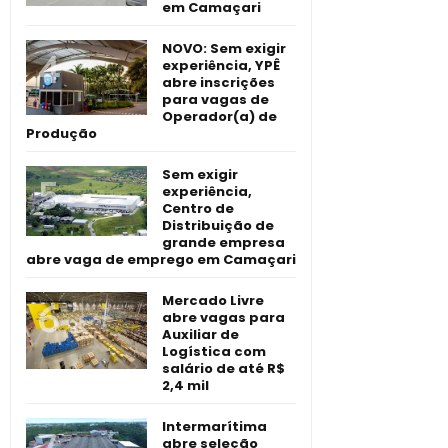
em Camaçari
NOVO: Sem exigir
experiência, YPÊ
abre inscrições
para vagas de
Operador(a) de
Produção
Sem exigir
experiência,
Centro de
Distribuição de
grande empresa
abre vaga de emprego em Camaçari
Mercado Livre
abre vagas para
Auxiliar de
Logística com
salário de até R$
2,4 mil
Intermarítima
abre seleção