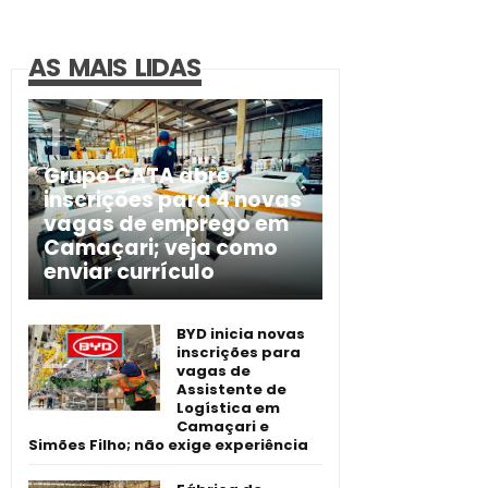
AS MAIS LIDAS
Grupo CATA abre
inscrições para 4 novas
vagas de emprego em
Camaçari; veja como
enviar currículo
BYD inicia novas
inscrições para
vagas de
Assistente de
Logística em
Camaçari e
Simões Filho; não exige experiência