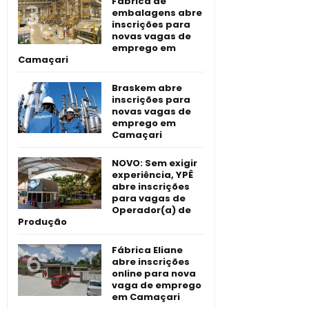
Fábrica de
embalagens abre
inscrições para
novas vagas de
emprego em
Camaçari
Braskem abre
inscrições para
novas vagas de
emprego em
Camaçari
NOVO: Sem exigir
experiência, YPÊ
abre inscrições
para vagas de
Operador(a) de
Produção
Fábrica Eliane
abre inscrições
online para nova
vaga de emprego
em Camaçari