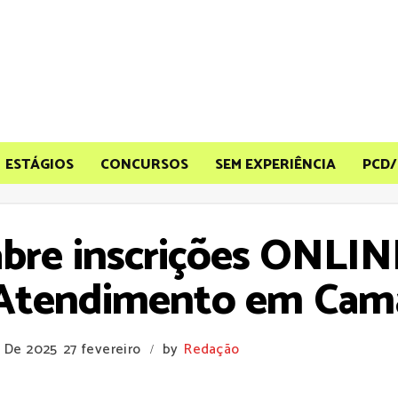
ESTÁGIOS
CONCURSOS
SEM EXPERIÊNCIA
PCD/
abre inscrições ONLIN
Atendimento em Cama
o De 2025
27 fevereiro
by
Redação
/