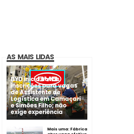
AS MAIS LIDAS
BYD inicia novas
inscrições para vagas
de Assistente de
Logística em Camaçari
e Simões Filho; não
exige experiência
Mais uma: Fábrica