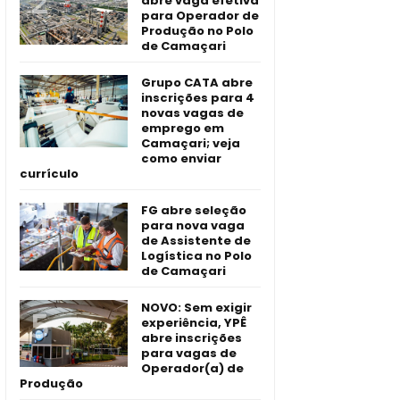
abre vaga efetiva
para Operador de
Produção no Polo
de Camaçari
Grupo CATA abre
inscrições para 4
novas vagas de
emprego em
Camaçari; veja
como enviar
currículo
FG abre seleção
para nova vaga
de Assistente de
Logística no Polo
de Camaçari
NOVO: Sem exigir
experiência, YPÊ
abre inscrições
para vagas de
Operador(a) de
Produção