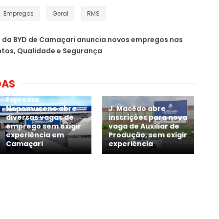
Empregos
Geral
RMS
a da BYD de Camaçari anuncia novos empregos nas
ntos, Qualidade e Segurança
DAS
Expresso
Nepomuceno abre
J. Macêdo abre
diversas vagas de
inscrições para nova
emprego sem exigir
vaga de Auxiliar de
experiência em
Produção, sem exigir
Camaçari
experiência