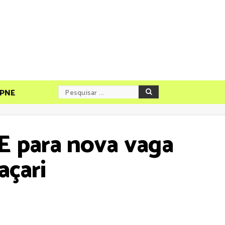
PNE
E para nova vaga
çari