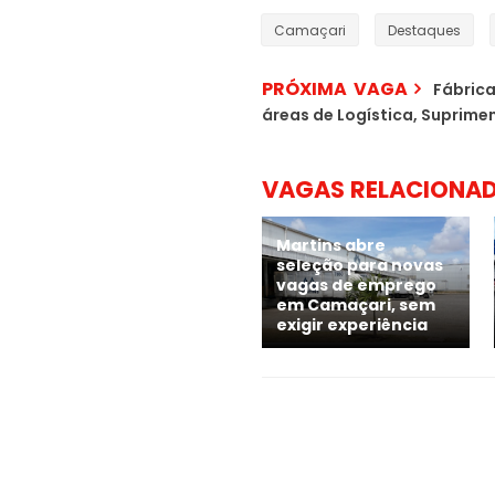
Camaçari
Destaques
PRÓXIMA VAGA
Fábric
áreas de Logística, Suprime
VAGAS RELACIONA
Martins abre
seleção para novas
vagas de emprego
em Camaçari, sem
exigir experiência