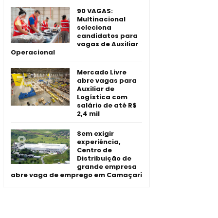
90 VAGAS:
Multinacional
seleciona
candidatos para
vagas de Auxiliar
Operacional
Mercado Livre
abre vagas para
Auxiliar de
Logística com
salário de até R$
2,4 mil
Sem exigir
experiência,
Centro de
Distribuição de
grande empresa
abre vaga de emprego em Camaçari