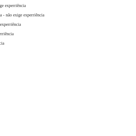
ge experriência
da
- não exige experriência
 experriência
rriência
cia