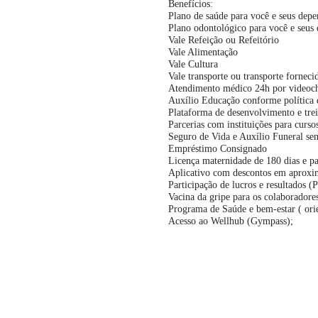
Benefícios:
Plano de saúde para você e seus depen
Plano odontológico para você e seus
Vale Refeição ou Refeitório
Vale Alimentação
Vale Cultura
Vale transporte ou transporte fornec
Atendimento médico 24h por videoch
Auxílio Educação conforme política
Plataforma de desenvolvimento e tre
Parcerias com instituições para curs
Seguro de Vida e Auxílio Funeral se
Empréstimo Consignado
Licença maternidade de 180 dias e pa
Aplicativo com descontos em aproxi
Participação de lucros e resultados 
Vacina da gripe para os colaboradore
Programa de Saúde e bem-estar ( orien
Acesso ao Wellhub (Gympass);