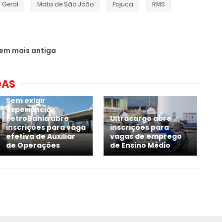
Geral
Mata de São João
Pojuca
RMS
em mais antiga
DAS
Sem exigir
experiência,
PetroBahia abre
Ultracargo abre
inscrições para vaga
inscrições para
efetiva de Auxiliar
vagas de emprego
de Operações
de Ensino Médio