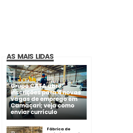
AS MAIS LIDAS
Grupo CATA abre
inscrições para 4 novas
vagas de emprego em
Camaçari; veja como
enviar currículo
Fábrica de