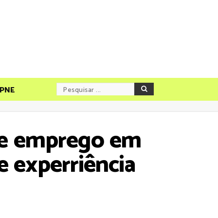
PNE
de emprego em
e experriência