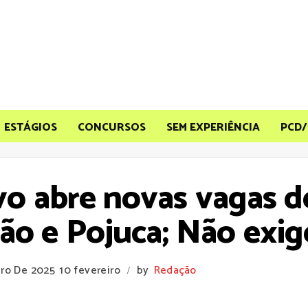
ESTÁGIOS
CONCURSOS
SEM EXPERIÊNCIA
PCD/
o abre novas vagas 
ão e Pojuca; Não exig
iro De 2025
10 fevereiro
by
Redação
/