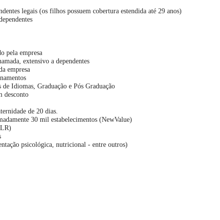
dentes legais (os filhos possuem cobertura estendida até 29 anos)
 dependentes
ido pela empresa
amada, extensivo a dependentes
 da empresa
inamentos
os de Idiomas, Graduação e Pós Graduação
m desconto
ternidade de 20 dias.
madamente 30 mil estabelecimentos (NewValue)
(PLR)
s
tação psicológica, nutricional - entre outros)