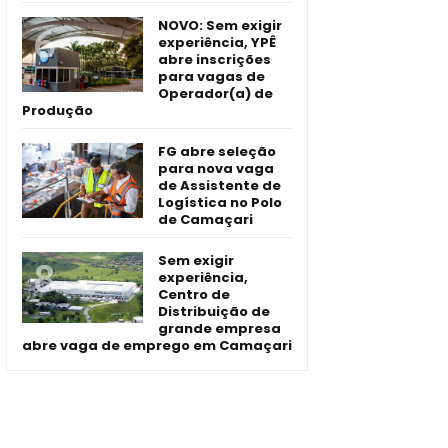
NOVO: Sem exigir
experiência, YPÊ
abre inscrições
para vagas de
Operador(a) de
Produção
FG abre seleção
para nova vaga
de Assistente de
Logística no Polo
de Camaçari
Sem exigir
experiência,
Centro de
Distribuição de
grande empresa
abre vaga de emprego em Camaçari