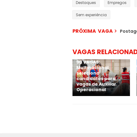
Destaques
Empregos
Sem experiência
PRÓXIMA VAGA
Postag
VAGAS RELACIONA
90 VAGAS:
Multinacional
seleciona
candidatos para
vagas de Auxiliar
Operacional