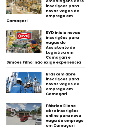
embalagens abre
inscrições para
novas vagas de
emprego em
Camaçari
BYD inicia novas
inscrições para
vagas de
Assistente de
Logística em
Camaçari e
Simões Filho; não exige experiência
Braskem abre
inscrições para
novas vagas de
emprego em
Camaçari
Fábrica Eliane
abre inscrições
online para nova
vaga de emprego
em Camaçari