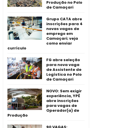
Produção no Polo
de Camaçari
Grupo CATA abre
inscrições para 4
novas vagas de
emprego em
Camaçari; veja
como enviar
currículo
FG abre seleção
para nova vaga
de Assistente de
Logística no Polo
de Camaçari
NOVO: Sem exigir
experiência, YPÊ
abre inscrições
para vagas de
Operador(a) de
Produção
90 VAGAS: