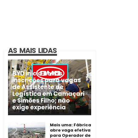
AS MAIS LIDAS
BYD inicia novas
inscrições para vagas
de Assistente de
Logística em Camaçari
e Simões Filho; não
exige experiência
Mais uma: Fábrica
abre vaga efetiva
para Operador de