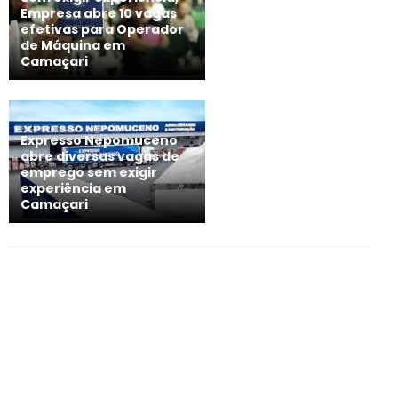
Empresa abre 10 vagas
efetivas para Operador
de Máquina em
Camaçari
Expresso Nepomuceno
abre diversas vagas de
emprego sem exigir
experiência em
Camaçari