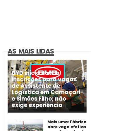
AS MAIS LIDAS
BYD inicia novas
inscrições para vagas
de Assistente de
Logística em Camaçari
e Simões Filho; não
exige experiência
Mais uma: Fábrica
abre vaga efetiva