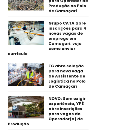
para Operador de
Produção no Polo
de Camaçari
Grupo CATA abre
inscrições para 4
novas vagas de
emprego em
Camaçari; veja
como enviar
currículo
FG abre seleção
para nova vaga
de Assistente de
Logística no Polo
de Camaçari
NOVO: Sem exigir
experiência, YPÊ
abre inscrições
para vagas de
Operador(a) de
Produção