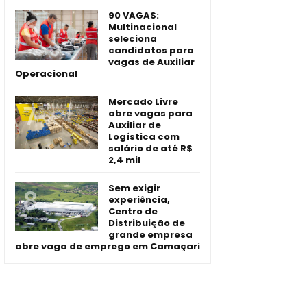
90 VAGAS:
Multinacional
seleciona
candidatos para
vagas de Auxiliar
Operacional
Mercado Livre
abre vagas para
Auxiliar de
Logística com
salário de até R$
2,4 mil
Sem exigir
experiência,
Centro de
Distribuição de
grande empresa
abre vaga de emprego em Camaçari