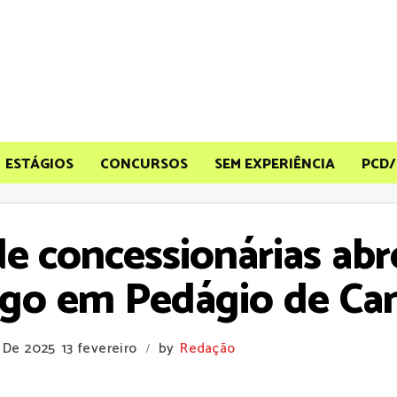
ESTÁGIOS
CONCURSOS
SEM EXPERIÊNCIA
PCD/
e concessionárias abr
go em Pedágio de Ca
o De 2025
13 fevereiro
by
Redação
/