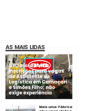
AS MAIS LIDAS
BYD inicia novas
inscrições para vagas
de Assistente de
Logística em Camaçari
e Simões Filho; não
exige experiência
Mais uma: Fábrica