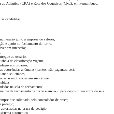
ta do Atlântico (CRA) e Rota dos Coqueiros (CRC), em Pernambuco.
se candidatar.
umerário junto a empresa de valores;
ção e apoio no fechamento do turno;
iver em intervalo;
;
ntregue ao usuário;
tabela de classificação vigente;
dágio aos usuários;
 as ocorrências anômalas (isentos, não pagantes, etc);
uando solicitados;
odas as ocorrências em sua cabine;
cebidas;
adados na sala de fechamento;
alote de fechamento de turno e enviá-lo para depósito via cofre da sala
empre que solicitado pelo controlador de praça;
e pedágio;
 autorizadas na praça de pedágio;
 sistema automático.