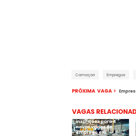
Camaçari
Empregos
PRÓXIMA VAGA
Empresa
VAGAS RELACIONA
Grupo CATA abre
inscrições para 4
novas vagas de
emprego em