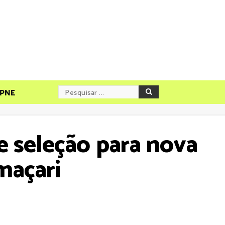
PNE
e seleção para nova
maçari