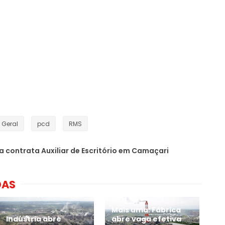
Geral
pcd
RMS
 contrata Auxiliar de Escritório em Camaçari
DAS
Mais uma: Fábrica
Indústria abre
abre vaga efetiva