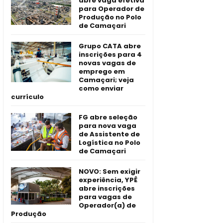
abre vaga efetiva
para Operador de
Produção no Polo
de Camaçari
Grupo CATA abre
inscrições para 4
novas vagas de
emprego em
Camaçari; veja
como enviar
currículo
FG abre seleção
para nova vaga
de Assistente de
Logística no Polo
de Camaçari
NOVO: Sem exigir
experiência, YPÊ
abre inscrições
para vagas de
Operador(a) de
Produção