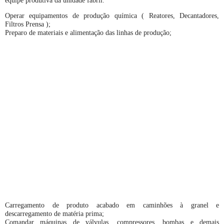
equipe produtiva da unidade fabril.
Operar equipamentos de produção química ( Reatores, Decantadores,
Filtros Prensa );
Preparo de materiais e alimentação das linhas de produção;
Carregamento de produto acabado em caminhões à granel e
descarregamento de matéria prima;
Comandar máquinas de válvulas, compressores, bombas e demais