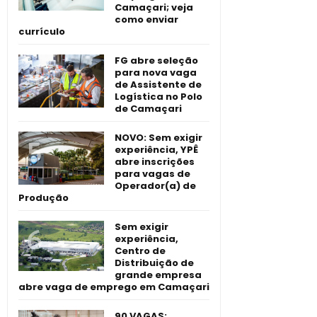
Camaçari; veja
como enviar
currículo
FG abre seleção
para nova vaga
de Assistente de
Logística no Polo
de Camaçari
NOVO: Sem exigir
experiência, YPÊ
abre inscrições
para vagas de
Operador(a) de
Produção
Sem exigir
experiência,
Centro de
Distribuição de
grande empresa
abre vaga de emprego em Camaçari
90 VAGAS: