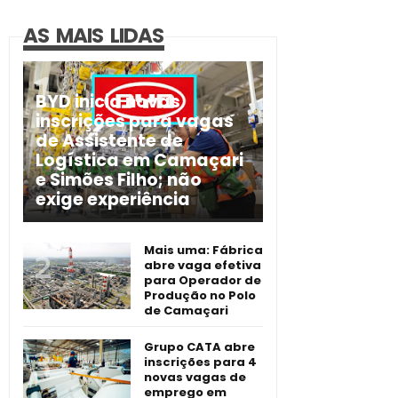
AS MAIS LIDAS
BYD inicia novas
inscrições para vagas
de Assistente de
Logística em Camaçari
e Simões Filho; não
exige experiência
Mais uma: Fábrica
abre vaga efetiva
para Operador de
Produção no Polo
de Camaçari
Grupo CATA abre
inscrições para 4
novas vagas de
emprego em