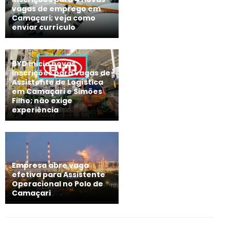
vagas de emprego em
Camaçari; veja como
enviar currículo
BYD inicia novas
inscrições para vagas de
Assistente de Logística
em Camaçari e Simões
Filho; não exige
experiência
Empresa abre vaga
efetiva para Assistente
Operacional no Polo de
Camaçari