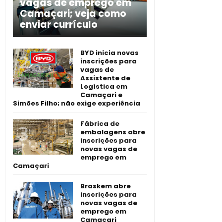
vagas de emprego em
Camaçari; veja como
enviar currículo
BYD inicia novas
inscrições para
vagas de
Assistente de
Logística em
Camaçari e
Simões Filho; não exige experiência
Fábrica de
embalagens abre
inscrições para
novas vagas de
emprego em
Camaçari
Braskem abre
inscrições para
novas vagas de
emprego em
Camaçari