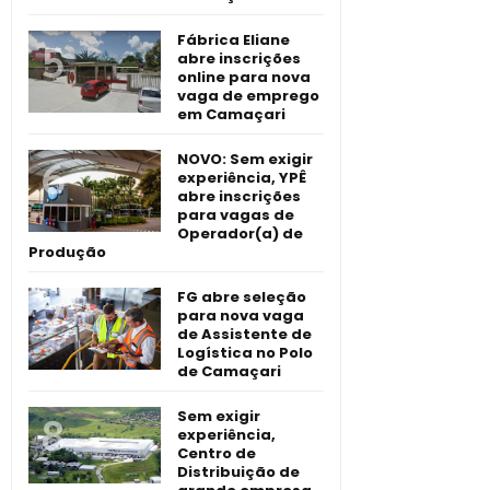
Fábrica Eliane
abre inscrições
online para nova
vaga de emprego
em Camaçari
NOVO: Sem exigir
experiência, YPÊ
abre inscrições
para vagas de
Operador(a) de
Produção
FG abre seleção
para nova vaga
de Assistente de
Logística no Polo
de Camaçari
Sem exigir
experiência,
Centro de
Distribuição de