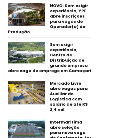
NOVO: Sem exigir
experiência, YPÊ
abre inscrições
para vagas de
Operador(a) de
Produção
Sem exigir
experiência,
Centro de
Distribuição de
grande empresa
abre vaga de emprego em Camaçari
Mercado Livre
abre vagas para
Auxiliar de
Logística com
salário de até R$
2,4 mil
Intermarítima
abre seleção
para nova vaga
de Conferente; ter