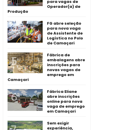
para vagas de
Operador(a) de
Produção
FG abre seleção
para nova vaga
de Assistente de
Logística no Polo
de Camaçari
Fábrica de
embalagens abre
inscrições para
novas vagas de
emprego em
Camaçari
Fábrica Eliane
abre inscrições
online para nova
vaga de emprego
em Camaçari
Sem exigir
experiência,