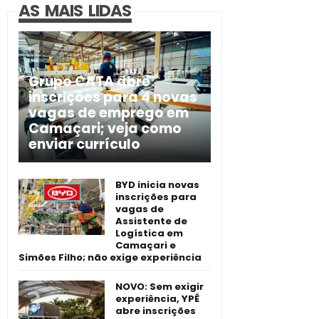
AS MAIS LIDAS
Grupo CATA abre
inscrições para 4 novas
vagas de emprego em
Camaçari; veja como
enviar currículo
BYD inicia novas
inscrições para
vagas de
Assistente de
Logística em
Camaçari e
Simões Filho; não exige experiência
NOVO: Sem exigir
experiência, YPÊ
abre inscrições