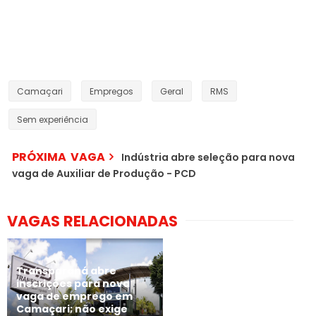
Camaçari
Empregos
Geral
RMS
Sem experiência
PRÓXIMA VAGA
Indústria abre seleção para nova
vaga de Auxiliar de Produção - PCD
VAGAS RELACIONADAS
Transparaná abre
inscrições para nova
vaga de emprego em
Camaçari; não exige