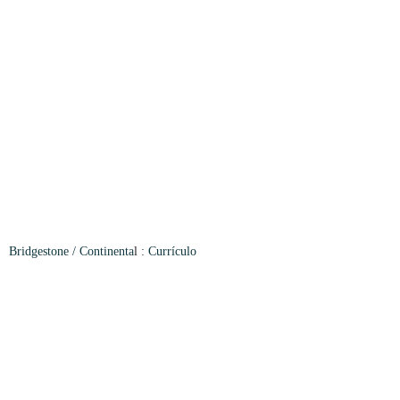
Bridgestone
/
Continenta
l
: Currículo