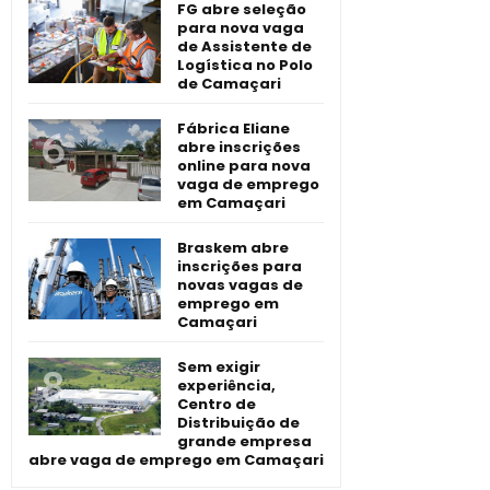
FG abre seleção
para nova vaga
de Assistente de
Logística no Polo
de Camaçari
Fábrica Eliane
abre inscrições
online para nova
vaga de emprego
em Camaçari
Braskem abre
inscrições para
novas vagas de
emprego em
Camaçari
Sem exigir
experiência,
Centro de
Distribuição de
grande empresa
abre vaga de emprego em Camaçari