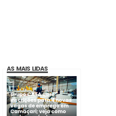
AS MAIS LIDAS
Grupo CATA abre
inscrições para 4 novas
vagas de emprego em
Camaçari; veja como