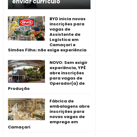
enviar currículo
BYD inicia novas
inscrições para
vagas de
Assistente de
Logística em
Camaçari e
Simões Filho; não exige experiência
NOVO: Sem exigir
experiência, YPÊ
abre inscrições
para vagas de
Operador(a) de
Produção
Fábrica de
embalagens abre
inscrições para
novas vagas de
emprego em
Camaçari