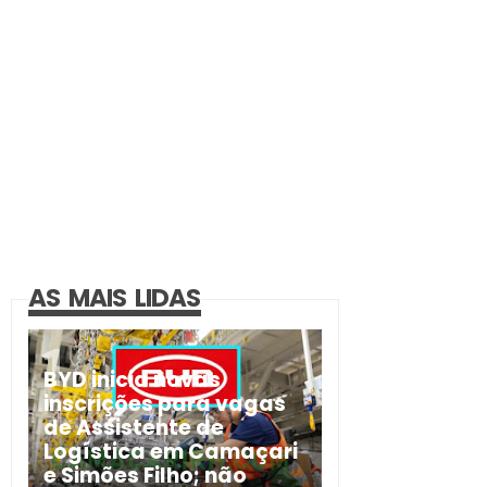
AS MAIS LIDAS
BYD inicia novas
inscrições para vagas
de Assistente de
Logística em Camaçari
e Simões Filho; não