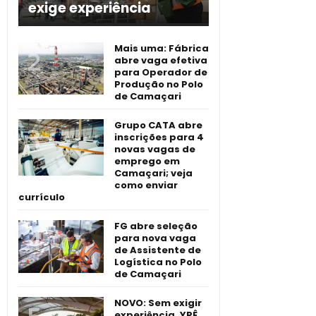
exige experiência
Mais uma: Fábrica
abre vaga efetiva
para Operador de
Produção no Polo
de Camaçari
Grupo CATA abre
inscrições para 4
novas vagas de
emprego em
Camaçari; veja
como enviar
currículo
FG abre seleção
para nova vaga
de Assistente de
Logística no Polo
de Camaçari
NOVO: Sem exigir
experiência, YPÊ