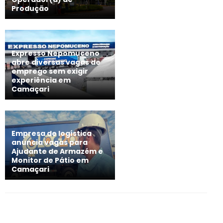
Produção
Expresso Nepomuceno
abre diversas vagas de
emprego sem exigir
experiência em
Camaçari
Empresa de logística
anuncia vagas para
Ajudante de Armazém e
Monitor de Pátio em
Camaçari