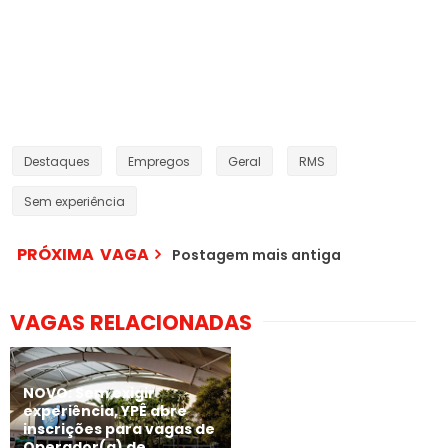
Destaques
Empregos
Geral
RMS
Sem experiência
PRÓXIMA VAGA
Postagem mais antiga
VAGAS RELACIONADAS
NOVO: Sem exigir
experiência, YPÊ abre
inscrições para vagas de
Operador(a) de