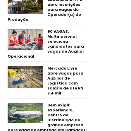
abre inscrições
para vagas de
Operador(a) de
Produção
90 VAGAS:
Multinacional
seleciona
candidatos para
vagas de Auxiliar
Operacional
Mercado Livre
abre vagas para
Auxiliar de
Logística com
salário de até R$
2,4 mil
Sem exigir
experiência,
Centro de
Distribuição de
grande empresa
abre vaga de emprego em Camaçari