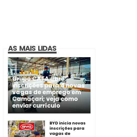
AS MAIS LIDAS
Grupo CATA abre
inscrições para 4 novas
vagas de emprego em
Camaçari; veja como
enviar currículo
BYD inicia novas
inscrições para
vagas de