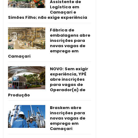
Assistente de
Logística em
Camaçari e
Simões Filho; não exige experiência
Fábrica de
embalagens abre
inscrições para
novas vagas de
emprego em
Camaçari
NOVO: Sem exigir
experiência, YPÊ
abre inscrições
para vagas de
Operador(a) de
Produção
Braskem abre
inscrições para
novas vagas de
emprego em
Camaçari