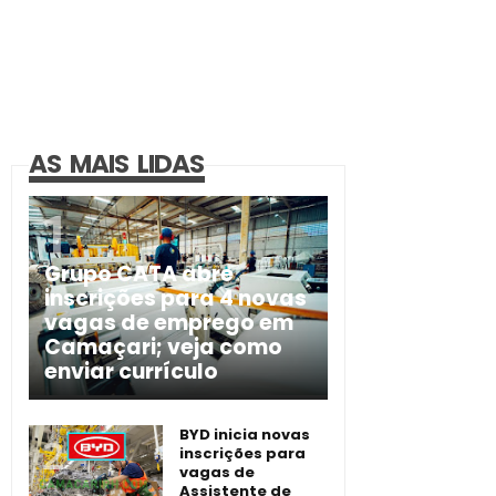
AS MAIS LIDAS
Grupo CATA abre
inscrições para 4 novas
vagas de emprego em
Camaçari; veja como
enviar currículo
BYD inicia novas
inscrições para
vagas de
Assistente de