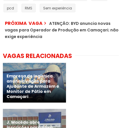
pcd
RMS
Sem experiência
PRÓXIMA VAGA
ATENÇÃO: BYD anuncia novas
vagas para Operador de Produção em Camaçari; não
exige experiência
VAGAS RELACIONADAS
Empresa de logística
anuncia vagas para
Ajudante de Armazém e
Monitor de Pátio em
Camaçari
J. Macêdo abre
inscrições para nova