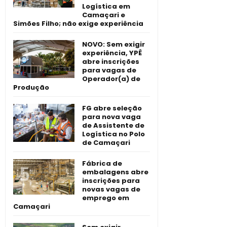
Logística em
Camaçari e
Simões Filho; não exige experiência
NOVO: Sem exigir
experiência, YPÊ
abre inscrições
para vagas de
Operador(a) de
Produção
FG abre seleção
para nova vaga
de Assistente de
Logística no Polo
de Camaçari
Fábrica de
embalagens abre
inscrições para
novas vagas de
emprego em
Camaçari