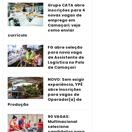
Grupo CATA abre
inscrições para 4
novas vagas de
emprego em
Camaçari; veja
como enviar
currículo
FG abre seleção
para nova vaga
de Assistente de
Logística no Polo
de Camaçari
NOVO: Sem exigir
experiência, YPÊ
abre inscrições
para vagas de
Operador(a) de
Produção
90 VAGAS:
Multinacional
seleciona
candidatos para