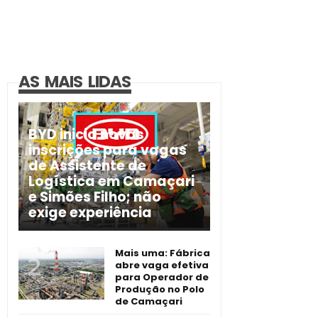
AS MAIS LIDAS
BYD inicia novas
inscrições para vagas
de Assistente de
Logística em Camaçari
e Simões Filho; não
exige experiência
Mais uma: Fábrica
abre vaga efetiva
para Operador de
Produção no Polo
de Camaçari