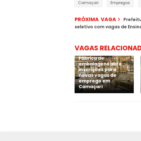
Camaçari
Empregos
PRÓXIMA VAGA
Prefeit
seletivo com vagas de Ensi
VAGAS RELACIONA
Fábrica de
embalagens abre
inscrições para
novas vagas de
emprego em
Camaçari