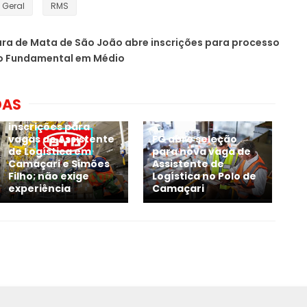
Geral
RMS
ura de Mata de São João abre inscrições para processo
no Fundamental em Médio
DAS
BYD inicia novas
inscrições para
vagas de Assistente
FG abre seleção
de Logística em
para nova vaga de
Camaçari e Simões
Assistente de
Filho; não exige
Logística no Polo de
experiência
Camaçari