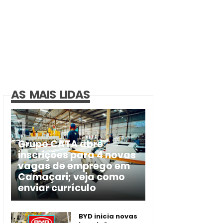
AS MAIS LIDAS
Grupo CATA abre
inscrições para 4 novas
vagas de emprego em
Camaçari; veja como
enviar currículo
BYD inicia novas