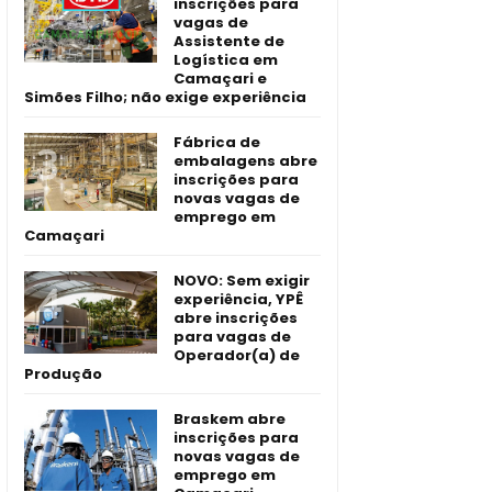
inscrições para
vagas de
Assistente de
Logística em
Camaçari e
Simões Filho; não exige experiência
Fábrica de
embalagens abre
inscrições para
novas vagas de
emprego em
Camaçari
NOVO: Sem exigir
experiência, YPÊ
abre inscrições
para vagas de
Operador(a) de
Produção
Braskem abre
inscrições para
novas vagas de
emprego em