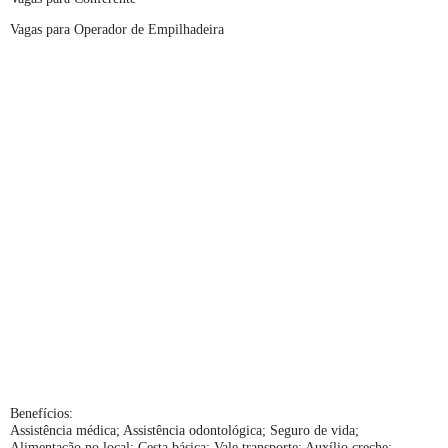
Vagas para Operador de Empilhadeira
Benefícios:
Assistência médica; Assistência odontológica; Seguro de vida;
Alimentação no local; Cesta básica; Vale transporte; Auxílio creche;