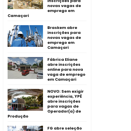
inscrições para
novas vagas de
emprego em
Camaçari
Braskem abre
inscrições para
novas vagas de
emprego em
Camaçari
Fábrica Eliane
abre inscrições
online para nova
vaga de emprego
em Camaçari
NOVO: Sem exigir
experiência, YPÊ
abre inscrições
para vagas de
Operador(a) de
Produção
FG abre seleção