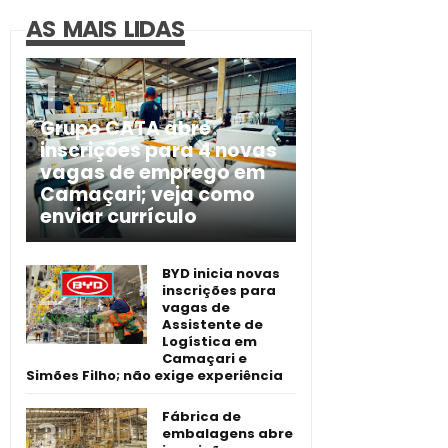
AS MAIS LIDAS
Grupo CATA abre
inscrições para 4 novas
vagas de emprego em
Camaçari; veja como
enviar currículo
BYD inicia novas
inscrições para
vagas de
Assistente de
Logística em
Camaçari e
Simões Filho; não exige experiência
Fábrica de
embalagens abre