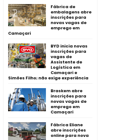
Fábrica de
embalagens abre
inscrições para
novas vagas de
emprego em
Camaçari
BYD inicia novas
inscrições para
vagas de
Assistente de
Logística em
Camaçari e
Simões Filho; não exige experiência
Braskem abre
inscrições para
novas vagas de
emprego em
Camaçari
Fábrica Eliane
abre inscrições
online para nova