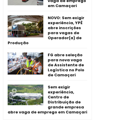
vaga de emprego
em Camaçari
NOVO: Sem exigir
experiência, YPÊ
abre inscrições
para vagas de
Operador(a) de
Produção
FG abre seleção
para nova vaga
de Assistente de
Logística no Polo
de Camaçari
Sem exigir
experiência,
Centro de
Distribuição de
grande empresa
abre vaga de emprego em Camaçari