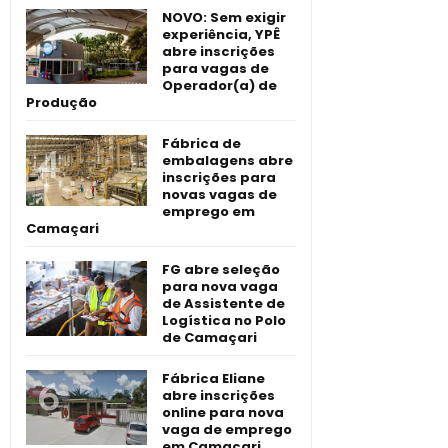
NOVO: Sem exigir
experiência, YPÊ
abre inscrições
para vagas de
Operador(a) de
Produção
Fábrica de
embalagens abre
inscrições para
novas vagas de
emprego em
Camaçari
FG abre seleção
para nova vaga
de Assistente de
Logística no Polo
de Camaçari
Fábrica Eliane
abre inscrições
online para nova
vaga de emprego
em Camaçari