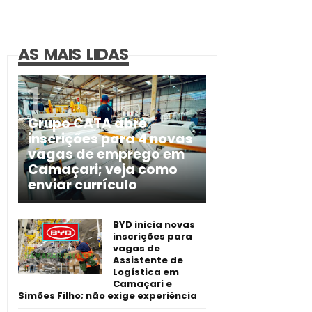
AS MAIS LIDAS
Grupo CATA abre
inscrições para 4 novas
vagas de emprego em
Camaçari; veja como
enviar currículo
BYD inicia novas
inscrições para
vagas de
Assistente de
Logística em
Camaçari e
Simões Filho; não exige experiência