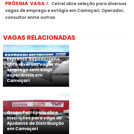
PRÓXIMA VAGA
Cetrel abre seleção para diversas
vagas de emprego e estágio em Camaçari; Operador,
consultor entre outras
VAGAS RELACIONADAS
Expresso Nepomuceno
abre diversas vagas de
emprego sem exigir
experiência em
Camaçari
Grupo Petrópolis abre
inscrições para vaga de
Ajudante de Distribuição
em Camaçari