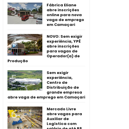
Fábrica Eliane
abre inscrições
online para nova
vaga de emprego
em Camaçari
NOVO: Sem exigir
experiência, YPÊ
abre inscrições
para vagas de
Operador(a) de
Produção
Sem exigir
experiência,
Centro de
Distribuição de
grande empresa
abre vaga de emprego em Camaçari
Mercado Livre
abre vagas para
Auxiliar de
Logística com
salário de até R$