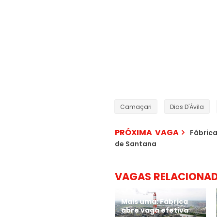
Camaçari
Dias D'Ávila
PRÓXIMA VAGA
Fábrica
de Santana
VAGAS RELACIONA
Mais uma: Fábrica
abre vaga efetiva