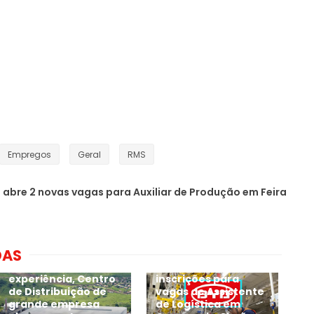
Empregos
Geral
RMS
 abre 2 novas vagas para Auxiliar de Produção em Feira
DAS
Sem exigir
BYD inicia novas
experiência, Centro
inscrições para
de Distribuição de
vagas de Assistente
grande empresa
de Logística em