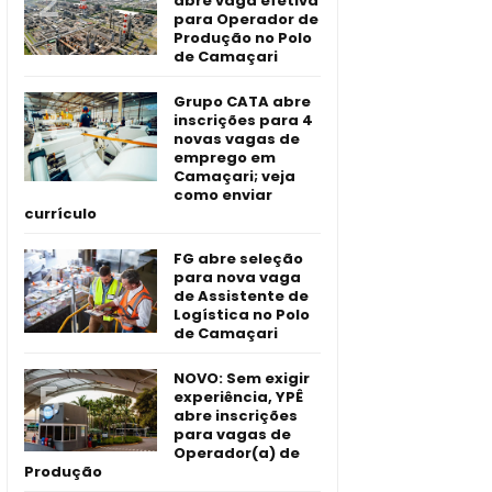
abre vaga efetiva
para Operador de
Produção no Polo
de Camaçari
Grupo CATA abre
inscrições para 4
novas vagas de
emprego em
Camaçari; veja
como enviar
currículo
FG abre seleção
para nova vaga
de Assistente de
Logística no Polo
de Camaçari
NOVO: Sem exigir
experiência, YPÊ
abre inscrições
para vagas de
Operador(a) de
Produção