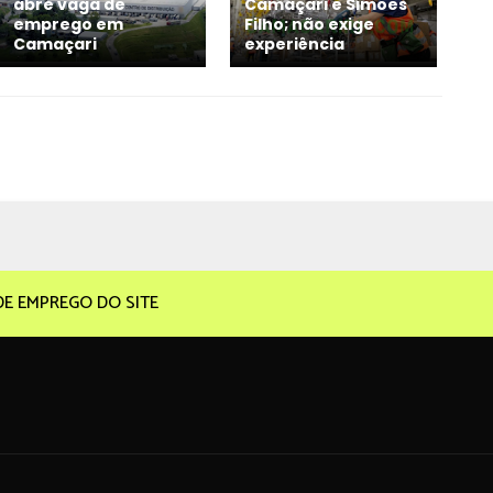
abre vaga de
Camaçari e Simões
emprego em
Filho; não exige
Camaçari
experiência
DE EMPREGO DO SITE