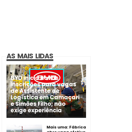
AS MAIS LIDAS
BYD inicia novas
inscrições para vagas
de Assistente de
Logística em Camaçari
e Simões Filho; não
exige experiência
Mais uma: Fábrica