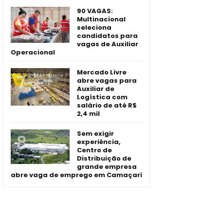
90 VAGAS:
Multinacional
seleciona
candidatos para
vagas de Auxiliar
Operacional
Mercado Livre
abre vagas para
Auxiliar de
Logística com
salário de até R$
2,4 mil
Sem exigir
experiência,
Centro de
Distribuição de
grande empresa
abre vaga de emprego em Camaçari