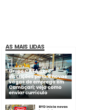
AS MAIS LIDAS
Grupo CATA abre
inscrições para 4 novas
vagas de emprego em
Camaçari; veja como
enviar currículo
BYD inicia novas