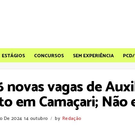
ESTÁGIOS
CONCURSOS
SEM EXPERIÊNCIA
PCD/
 novas vagas de Auxil
 em Camaçari; Não ex
ro De 2024
14 outubro
by
Redação
/