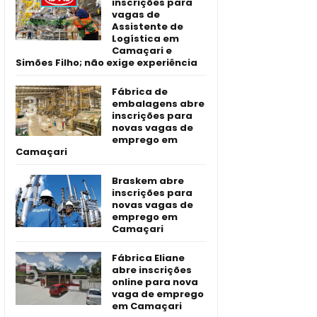
inscrições para
vagas de
Assistente de
Logística em
Camaçari e
Simões Filho; não exige experiência
Fábrica de
embalagens abre
inscrições para
novas vagas de
emprego em
Camaçari
Braskem abre
inscrições para
novas vagas de
emprego em
Camaçari
Fábrica Eliane
abre inscrições
online para nova
vaga de emprego
em Camaçari