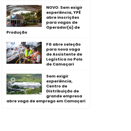
NOVO: Sem exigir
experiência, YPÊ
abre inscrições
para vagas de
Operador(a) de
Produção
FG abre seleção
para nova vaga
de Assistente de
Logística no Polo
de Camaçari
Sem exigir
experiência,
Centro de
Distribuição de
grande empresa
abre vaga de emprego em Camaçari