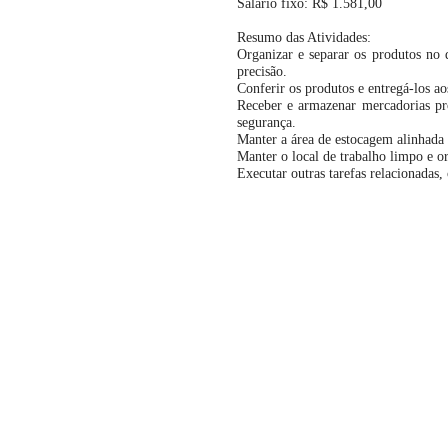
Salário fixo: R$ 1.581,00
Resumo das Atividades:
Organizar e separar os produtos no 
precisão.
Conferir os produtos e entregá-los aos
Receber e armazenar mercadorias pro
segurança.
Manter a área de estocagem alinhada 
Manter o local de trabalho limpo e o
Executar outras tarefas relacionadas,