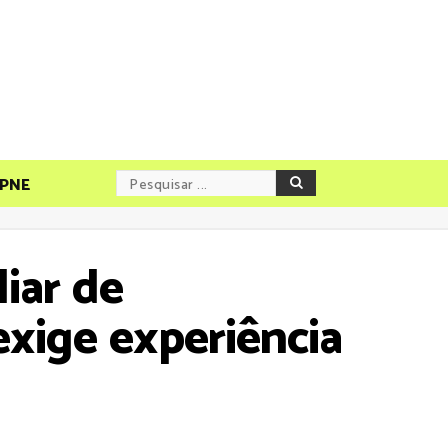
PNE
iar de
ige experiência