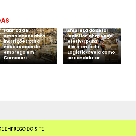
DAS
Fábrica de
Empresa do setor
embalagens abre
logístico abre vaga
inscrições para
efetiva para
novas vagas de
Assistente de
emprego em
Logística; veja como
Camaçari
se candidatar
DE EMPREGO DO SITE