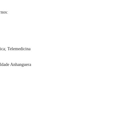
rnos:
ica; Telemedicina
uldade Anhanguera