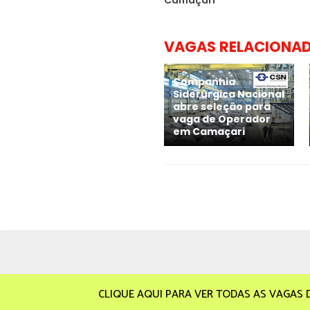
VAGAS RELACIONA
Companhia
Siderúrgica Nacional
abre seleção para
vaga de Operador
em Camaçari
CLIQUE AQUI PARA VER TODAS AS VAGAS 