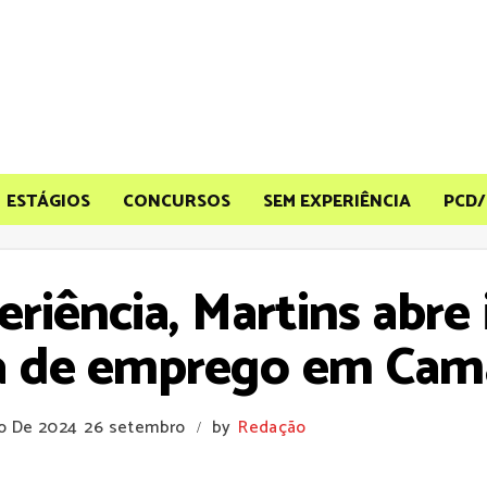
ESTÁGIOS
CONCURSOS
SEM EXPERIÊNCIA
PCD/
eriência, Martins abr
a de emprego em Cam
ro De 2024
26 setembro
by
Redação
/