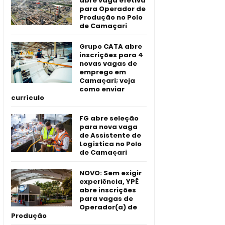
abre vaga efetiva
para Operador de
Produção no Polo
de Camaçari
Grupo CATA abre
inscrições para 4
novas vagas de
emprego em
Camaçari; veja
como enviar
currículo
FG abre seleção
para nova vaga
de Assistente de
Logística no Polo
de Camaçari
NOVO: Sem exigir
experiência, YPÊ
abre inscrições
para vagas de
Operador(a) de
Produção