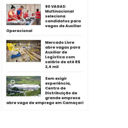
90 VAGAS:
Multinacional
seleciona
candidatos para
vagas de Auxiliar
Operacional
Mercado Livre
abre vagas para
Auxiliar de
Logística com
salário de até R$
2,4 mil
Sem exigir
experiência,
Centro de
Distribuição de
grande empresa
abre vaga de emprego em Camaçari