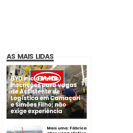
AS MAIS LIDAS
BYD inicia novas
inscrições para vagas
de Assistente de
Logística em Camaçari
e Simões Filho; não
exige experiência
Mais uma: Fábrica