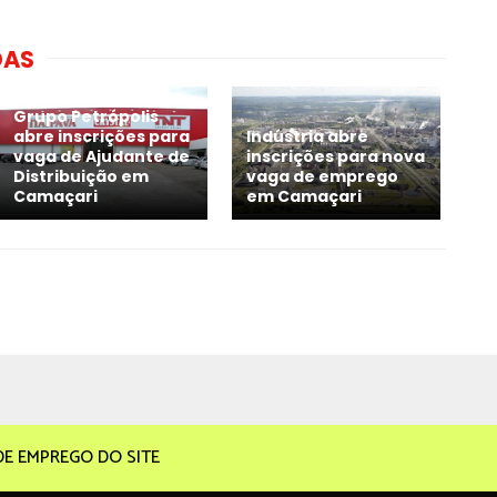
DAS
Grupo Petrópolis
abre inscrições para
Indústria abre
vaga de Ajudante de
inscrições para nova
Distribuição em
vaga de emprego
Camaçari
em Camaçari
DE EMPREGO DO SITE