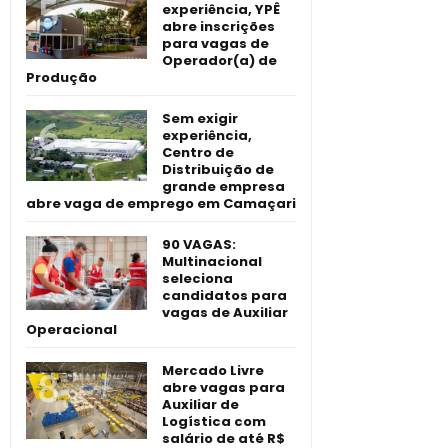
experiência, YPÊ
abre inscrições
para vagas de
Operador(a) de
Produção
Sem exigir
experiência,
Centro de
Distribuição de
grande empresa
abre vaga de emprego em Camaçari
90 VAGAS:
Multinacional
seleciona
candidatos para
vagas de Auxiliar
Operacional
Mercado Livre
abre vagas para
Auxiliar de
Logística com
salário de até R$