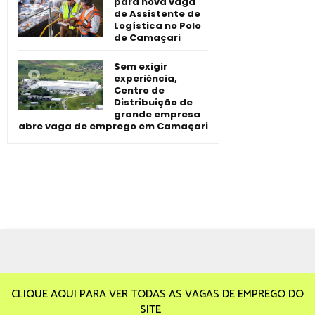
para nova vaga
de Assistente de
Logística no Polo
de Camaçari
Sem exigir
experiência,
Centro de
Distribuição de
grande empresa
abre vaga de emprego em Camaçari
CLIQUE AQUI PARA VER TODAS AS VAGAS DE EMPREGO DO
SITE