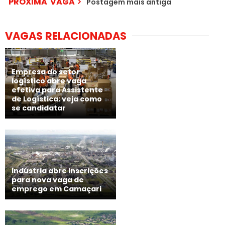
PRÓXIMA VAGA
Postagem mais antiga
VAGAS RELACIONADAS
Empresa do setor
logístico abre vaga
efetiva para Assistente
de Logística; veja como
se candidatar
Indústria abre inscrições
para nova vaga de
emprego em Camaçari