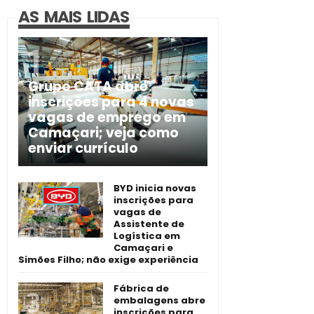
AS MAIS LIDAS
Grupo CATA abre
inscrições para 4 novas
vagas de emprego em
Camaçari; veja como
enviar currículo
BYD inicia novas
inscrições para
vagas de
Assistente de
Logística em
Camaçari e
Simões Filho; não exige experiência
Fábrica de
embalagens abre
inscrições para