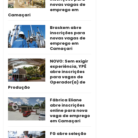
novas vagas de
emprego em
Camaçari
Braskem abre
inscrições para
novas vagas de
emprego em
Camaçari
NOVO: Sem exigir
experiência, YPÊ
abre inscrições
para vagas de
Operador(a) de
Produção
Fábrica Eliane
abre inscrições
online para nova
vaga de emprego
em Camaçari
FG abre seleção