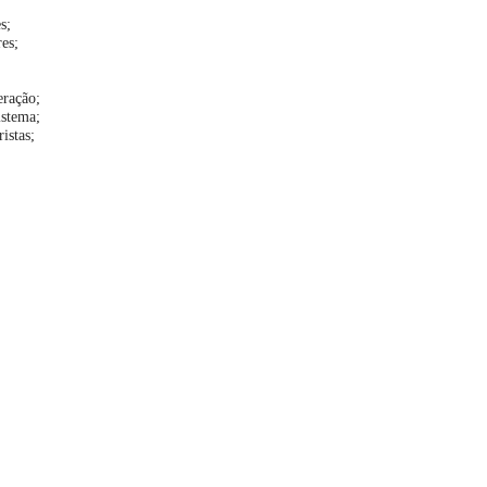
s;
es;
eração;
istema;
istas;