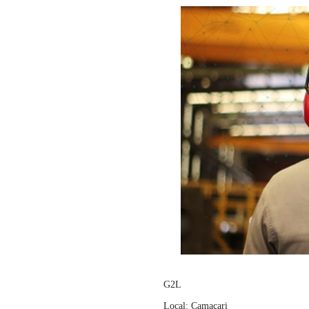
G2L
Local: Camaçari