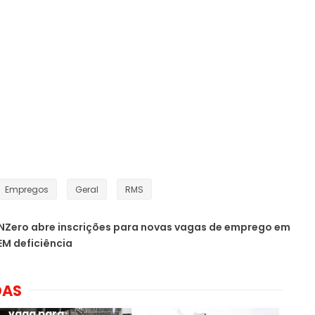
Empregos
Geral
RMS
NZero abre inscrições para novas vagas de emprego em
M deficiência
DAS
Ambev anuncia nova
vaga para