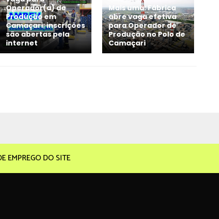
Operador(a) de
Mais uma: Fábrica
Produção em
abre vaga efetiva
Camaçari; inscrições
para Operador de
são abertas pela
Produção no Polo de
internet
Camaçari
DE EMPREGO DO SITE