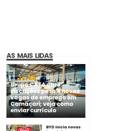
AS MAIS LIDAS
Grupo CATA abre
inscrições para 4 novas
vagas de emprego em
Camaçari; veja como
enviar currículo
BYD inicia novas