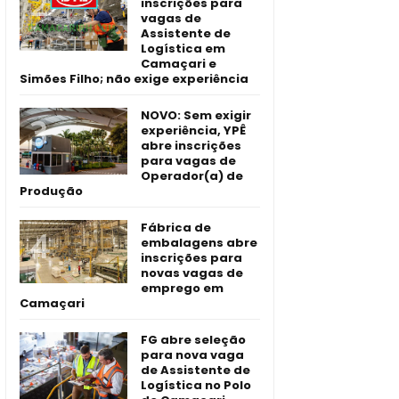
inscrições para
vagas de
Assistente de
Logística em
Camaçari e
Simões Filho; não exige experiência
NOVO: Sem exigir
experiência, YPÊ
abre inscrições
para vagas de
Operador(a) de
Produção
Fábrica de
embalagens abre
inscrições para
novas vagas de
emprego em
Camaçari
FG abre seleção
para nova vaga
de Assistente de
Logística no Polo