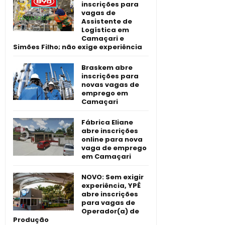
inscrições para
vagas de
Assistente de
Logística em
Camaçari e
Simões Filho; não exige experiência
Braskem abre
inscrições para
novas vagas de
emprego em
Camaçari
Fábrica Eliane
abre inscrições
online para nova
vaga de emprego
em Camaçari
NOVO: Sem exigir
experiência, YPÊ
abre inscrições
para vagas de
Operador(a) de
Produção