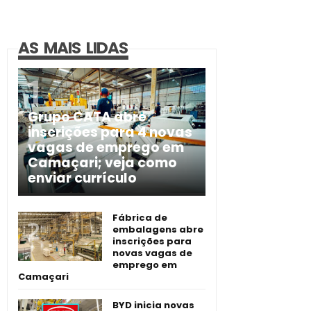
AS MAIS LIDAS
Grupo CATA abre
inscrições para 4 novas
vagas de emprego em
Camaçari; veja como
enviar currículo
Fábrica de
embalagens abre
inscrições para
novas vagas de
emprego em
Camaçari
BYD inicia novas