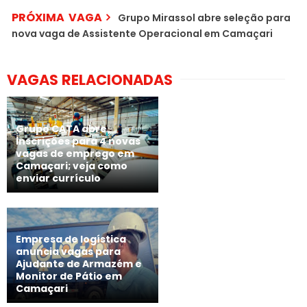
PRÓXIMA VAGA
Grupo Mirassol abre seleção para
nova vaga de Assistente Operacional em Camaçari
VAGAS RELACIONADAS
Grupo CATA abre
inscrições para 4 novas
vagas de emprego em
Camaçari; veja como
enviar currículo
Empresa de logística
anuncia vagas para
Ajudante de Armazém e
Monitor de Pátio em
Camaçari