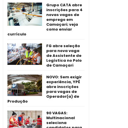
Grupo CATA abre
inscrições para 4
novas vagas de
emprego em
Camaçari; veja
como enviar
currículo
FG abre seleção
para nova vaga
de Assistente de
Logística no Polo
de Camaçari
NOVO: Sem exigir
experiência, YPÊ
abre inscrições
para vagas de
Operador(a) de
Produção
90 VAGAS:
Multinacional
seleciona
candidatos para