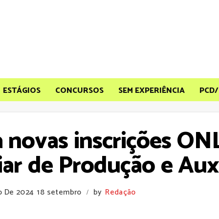
ESTÁGIOS
CONCURSOS
SEM EXPERIÊNCIA
PCD/
a novas inscrições O
iar de Produção e Auxi
o De 2024
18 setembro
by
Redação
/