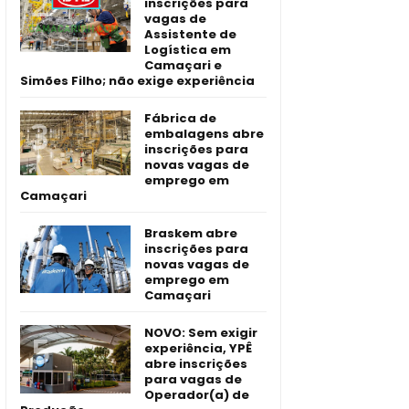
inscrições para
vagas de
Assistente de
Logística em
Camaçari e
Simões Filho; não exige experiência
Fábrica de
embalagens abre
inscrições para
novas vagas de
emprego em
Camaçari
Braskem abre
inscrições para
novas vagas de
emprego em
Camaçari
NOVO: Sem exigir
experiência, YPÊ
abre inscrições
para vagas de
Operador(a) de