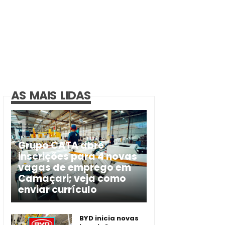
AS MAIS LIDAS
Grupo CATA abre
inscrições para 4 novas
vagas de emprego em
Camaçari; veja como
enviar currículo
BYD inicia novas