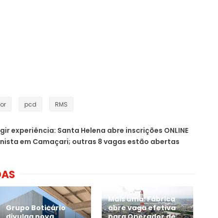
ior
pcd
RMS
gir experiência: Santa Helena abre inscrições ONLINE
nista em Camaçari; outras 8 vagas estão abertas
DAS
Mais uma: Fábrica
Grupo Boticário
abre vaga efetiva
divulga nova
para Operador de