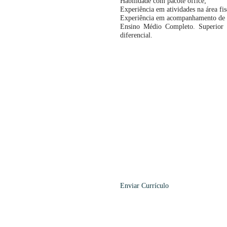
Habilidade com pacote office;
Experiência em atividades na área fis
Experiência em acompanhamento de no
Ensino Médio Completo. Superior c
diferencial.
Enviar
Currículo