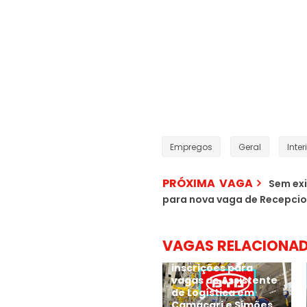
Empregos
Geral
Inter
PRÓXIMA VAGA
Sem exi
para nova vaga de Recepcio
VAGAS RELACIONA
BYD inicia novas
inscrições para
vagas de Assistente
de Logística em
Camaçari e Simões