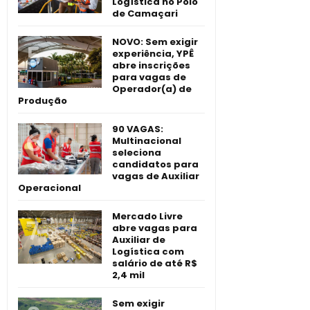
Logística no Polo
de Camaçari
NOVO: Sem exigir
experiência, YPÊ
abre inscrições
para vagas de
Operador(a) de
Produção
90 VAGAS:
Multinacional
seleciona
candidatos para
vagas de Auxiliar
Operacional
Mercado Livre
abre vagas para
Auxiliar de
Logística com
salário de até R$
2,4 mil
Sem exigir