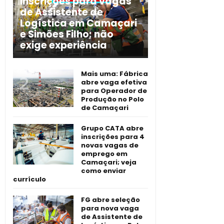
inscrições para vagas
de Assistente de
Logística em Camaçari
e Simões Filho; não
exige experiência
Mais uma: Fábrica
abre vaga efetiva
para Operador de
Produção no Polo
de Camaçari
Grupo CATA abre
inscrições para 4
novas vagas de
emprego em
Camaçari; veja
como enviar
currículo
FG abre seleção
para nova vaga
de Assistente de