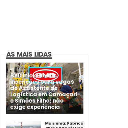
AS MAIS LIDAS
BYD inicia novas
inscrições para vagas
de Assistente de
Logística em Camaçari
e Simões Filho; não
exige experiência
Mais uma: Fábrica