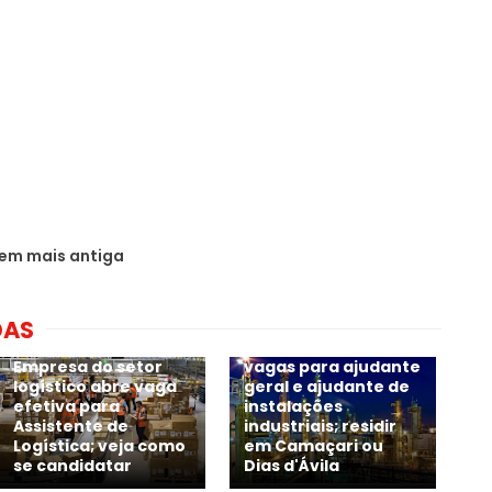
em mais antiga
DAS
SegPrime abre 15
Empresa do setor
vagas para ajudante
logístico abre vaga
geral e ajudante de
efetiva para
instalações
Assistente de
industriais; residir
Logística; veja como
em Camaçari ou
se candidatar
Dias d'Ávila