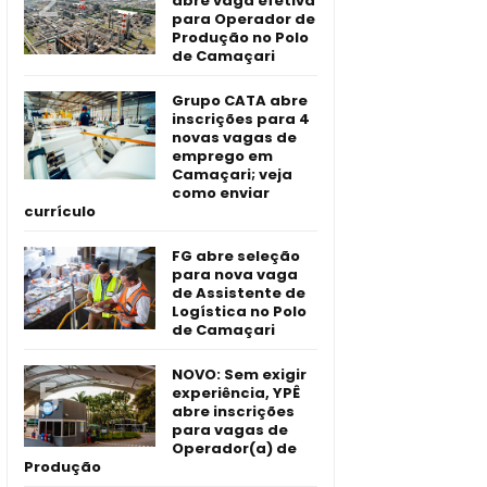
abre vaga efetiva
para Operador de
Produção no Polo
de Camaçari
Grupo CATA abre
inscrições para 4
novas vagas de
emprego em
Camaçari; veja
como enviar
currículo
FG abre seleção
para nova vaga
de Assistente de
Logística no Polo
de Camaçari
NOVO: Sem exigir
experiência, YPÊ
abre inscrições
para vagas de
Operador(a) de
Produção