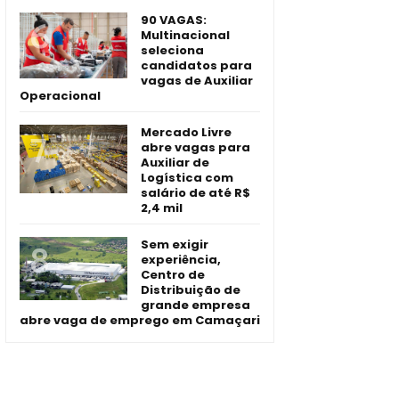
90 VAGAS:
Multinacional
seleciona
candidatos para
vagas de Auxiliar
Operacional
Mercado Livre
abre vagas para
Auxiliar de
Logística com
salário de até R$
2,4 mil
Sem exigir
experiência,
Centro de
Distribuição de
grande empresa
abre vaga de emprego em Camaçari