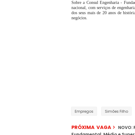
Sobre a Consul Engenharia - Funda
nacional, com serviços de engenharia 
dos seus mais de 20 anos de históri
negócios.
Empregos
Simões Filho
PRÓXIMA VAGA
NOVO: F
Fundamental, Médio e Super