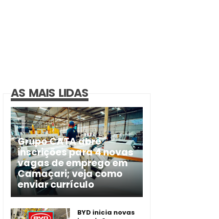
AS MAIS LIDAS
Grupo CATA abre
inscrições para 4 novas
vagas de emprego em
Camaçari; veja como
enviar currículo
BYD inicia novas