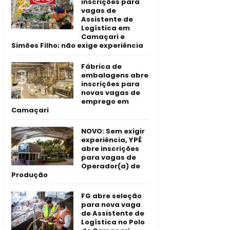
inscrições para
vagas de
Assistente de
Logística em
Camaçari e
Simões Filho; não exige experiência
Fábrica de
embalagens abre
inscrições para
novas vagas de
emprego em
Camaçari
NOVO: Sem exigir
experiência, YPÊ
abre inscrições
para vagas de
Operador(a) de
Produção
FG abre seleção
para nova vaga
de Assistente de
Logística no Polo