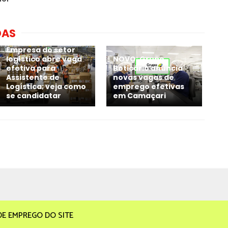
DAS
Empresa do setor
logístico abre vaga
NOVO: Grupo
efetiva para
Boticário anuncia
Assistente de
novas vagas de
Logística; veja como
emprego efetivas
se candidatar
em Camaçari
DE EMPREGO DO SITE