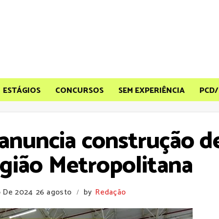
ESTÁGIOS
CONCURSOS
SEM EXPERIÊNCIA
PCD/
 anuncia construção d
egião Metropolitana
o De 2024
26 agosto
by
Redação
/