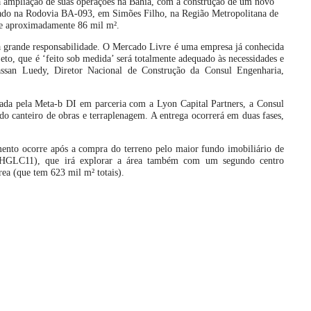
 ampliação de suas operações na Bahia, com a construção de um novo
alado na Rodovia BA-093, em Simões Filho, na Região Metropolitana de
de aproximadamente 86 mil m².
 grande responsabilidade. O Mercado Livre é uma empresa já conhecida
eto, que é ‘feito sob medida’ será totalmente adequado às necessidades e
assan Luedy, Diretor Nacional de Construção da Consul Engenharia,
izada pela Meta-b DI em parceria com a Lyon Capital Partners, a Consul
do canteiro de obras e terraplenagem. A entrega ocorrerá em duas fases,
ento ocorre após a compra do terreno pelo maior fundo imobiliário de
g (HGLC11), que irá explorar a área também com um segundo centro
área (que tem 623 mil m² totais).