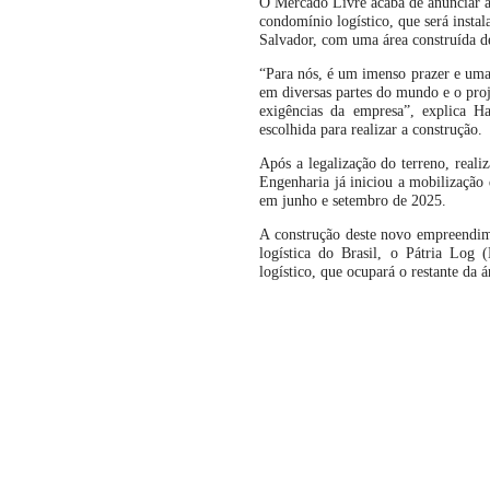
O Mercado Livre acaba de anunciar a
condomínio logístico, que será inst
Salvador, com uma área construída 
“Para nós, é um imenso prazer e uma
em diversas partes do mundo e o proj
exigências da empresa”, explica H
escolhida para realizar a construção.
Após a legalização do terreno, real
Engenharia já iniciou a mobilização 
em junho e setembro de 2025.
A construção deste novo empreendim
logística do Brasil, o Pátria Lo
logístico, que ocupará o restante da 