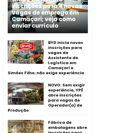
inscrições para 4 novas
vagas de emprego em
Camaçari; veja como
enviar currículo
BYD inicia novas
inscrições para
vagas de
Assistente de
Logística em
Camaçari e
Simões Filho; não exige experiência
NOVO: Sem exigir
experiência, YPÊ
abre inscrições
para vagas de
Operador(a) de
Produção
Fábrica de
embalagens abre
inscrições para