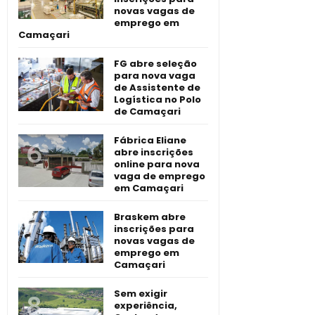
novas vagas de
emprego em
Camaçari
FG abre seleção
para nova vaga
de Assistente de
Logística no Polo
de Camaçari
Fábrica Eliane
abre inscrições
online para nova
vaga de emprego
em Camaçari
Braskem abre
inscrições para
novas vagas de
emprego em
Camaçari
Sem exigir
experiência,