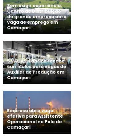
Sem exigir experiência,
Centro de Distribuição
de grande empresa abre
vaga de emprego em
Camaçari
5 VAGAS: Fábrica recebe
currículos para vagas de
Auxiliar de Produção em
Camaçari
Empresa abre vaga
efetiva para Assistente
Operacional no Polo de
Camaçari