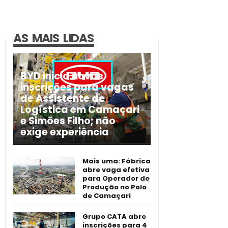
AS MAIS LIDAS
BYD inicia novas
inscrições para vagas
de Assistente de
Logística em Camaçari
e Simões Filho; não
exige experiência
Mais uma: Fábrica
abre vaga efetiva
para Operador de
Produção no Polo
de Camaçari
Grupo CATA abre
inscrições para 4