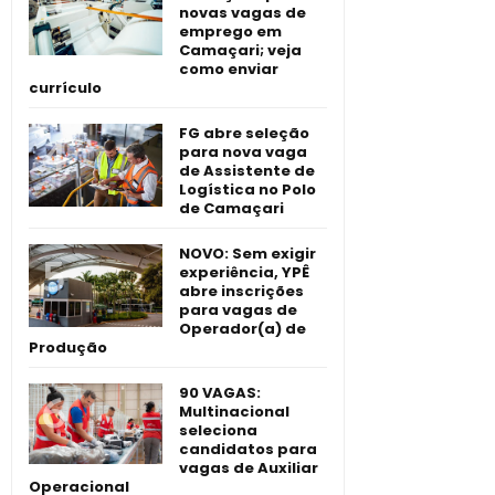
novas vagas de
emprego em
Camaçari; veja
como enviar
currículo
FG abre seleção
para nova vaga
de Assistente de
Logística no Polo
de Camaçari
NOVO: Sem exigir
experiência, YPÊ
abre inscrições
para vagas de
Operador(a) de
Produção
90 VAGAS:
Multinacional
seleciona
candidatos para
vagas de Auxiliar
Operacional