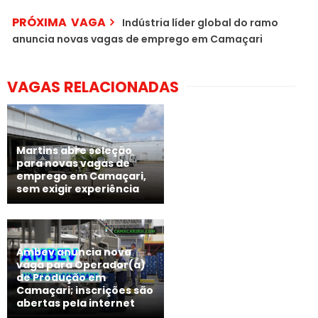
PRÓXIMA VAGA
Indústria líder global do ramo
anuncia novas vagas de emprego em Camaçari
VAGAS RELACIONADAS
Martins abre seleção
para novas vagas de
emprego em Camaçari,
sem exigir experiência
Ambev anuncia nova
vaga para Operador(a)
de Produção em
Camaçari; inscrições são
abertas pela internet