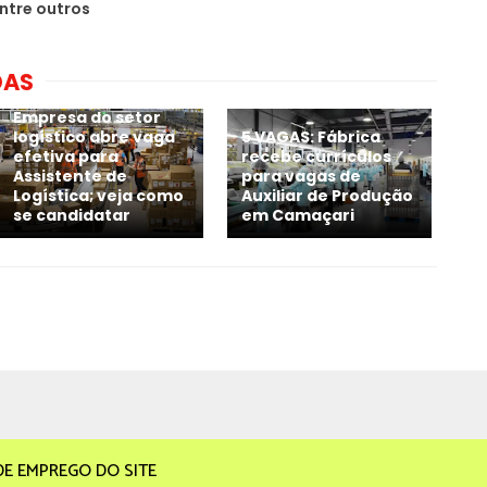
ntre outros
DAS
Empresa do setor
logístico abre vaga
5 VAGAS: Fábrica
efetiva para
recebe currículos
Assistente de
para vagas de
Logística; veja como
Auxiliar de Produção
se candidatar
em Camaçari
DE EMPREGO DO SITE