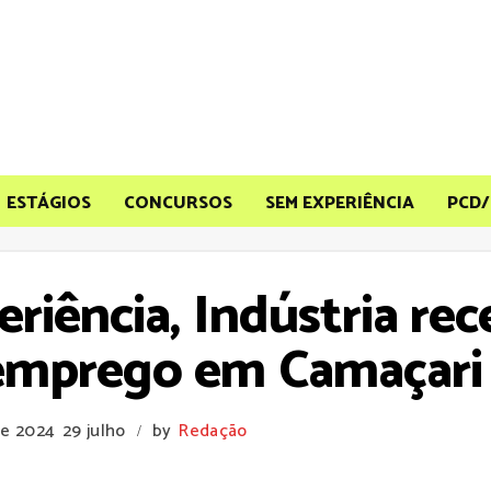
ESTÁGIOS
CONCURSOS
SEM EXPERIÊNCIA
PCD/
riência, Indústria rec
emprego em Camaçari
De 2024
29 julho
by
Redação
/