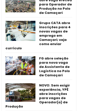
abre vaga efetiva
para Operador de
Produção no Polo
de Camaçari
Grupo CATA abre
inscrições para 4
novas vagas de
emprego em
Camaçari; veja
como enviar
currículo
FG abre seleção
para nova vaga
de Assistente de
Logística no Polo
de Camaçari
NOVO: Sem exigir
experiência, YPÊ
abre inscrições
para vagas de
Operador(a) de
Produção