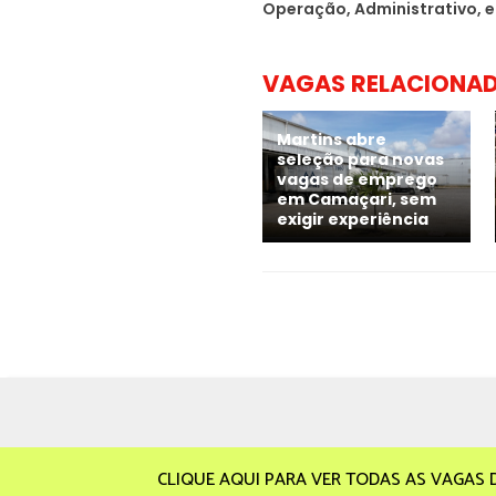
Operação, Administrativo, e
VAGAS RELACIONA
Martins abre
seleção para novas
vagas de emprego
em Camaçari, sem
exigir experiência
CLIQUE AQUI PARA VER TODAS AS VAGAS 