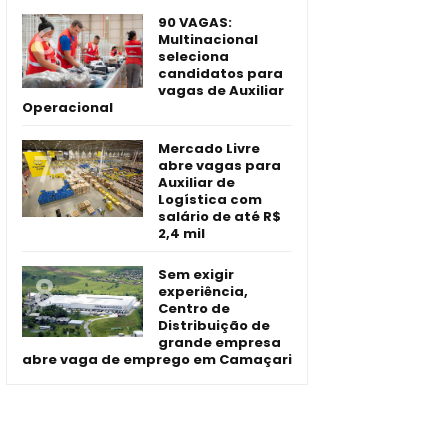
90 VAGAS:
Multinacional
seleciona
candidatos para
vagas de Auxiliar
Operacional
Mercado Livre
abre vagas para
Auxiliar de
Logística com
salário de até R$
2,4 mil
Sem exigir
experiência,
Centro de
Distribuição de
grande empresa
abre vaga de emprego em Camaçari