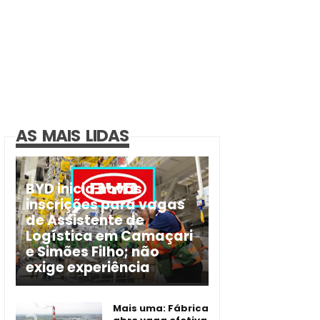
AS MAIS LIDAS
BYD inicia novas
inscrições para vagas
de Assistente de
Logística em Camaçari
e Simões Filho; não
exige experiência
Mais uma: Fábrica