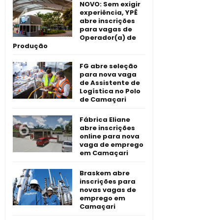
NOVO: Sem exigir
experiência, YPÊ
abre inscrições
para vagas de
Operador(a) de
Produção
FG abre seleção
para nova vaga
de Assistente de
Logística no Polo
de Camaçari
Fábrica Eliane
abre inscrições
online para nova
vaga de emprego
em Camaçari
Braskem abre
inscrições para
novas vagas de
emprego em
Camaçari