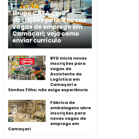
Grupo CATA abre
inscrições para 4 novas
vagas de emprego em
Camaçari; veja como
enviar currículo
BYD inicia novas
inscrições para
vagas de
Assistente de
Logística em
Camaçari e
Simões Filho; não exige experiência
Fábrica de
embalagens abre
inscrições para
novas vagas de
emprego em
Camaçari