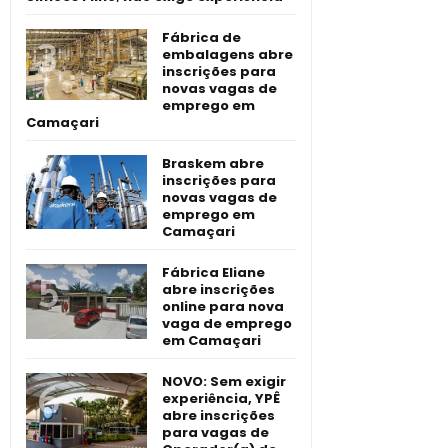
Fábrica de
embalagens abre
inscrições para
novas vagas de
emprego em
Camaçari
Braskem abre
inscrições para
novas vagas de
emprego em
Camaçari
Fábrica Eliane
abre inscrições
online para nova
vaga de emprego
em Camaçari
NOVO: Sem exigir
experiência, YPÊ
abre inscrições
para vagas de