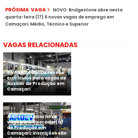
PRÓXIMA VAGA
NOVO: Bridgestone abre nesta
quarta-feira (17) 6 novas vagas de emprego em
Camaçari; Médio, Técnico e Superior
VAGAS RELACIONADAS
5 VAGAS: Fábrica recebe
currículos para vagas de
Auxiliar de Produção em
Camaçari
Ambev anuncia nova
vaga para Operador(a)
de Produção em
Camaçari; inscrições são