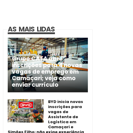
AS MAIS LIDAS
Grupo CATA abre
inscrições para 4 novas
vagas de emprego em
Camaçari; veja como
enviar currículo
BYD inicia novas
inscrições para
vagas de
Assistente de
Logística em
Camaçari e
Simões Filho; não exige experiência