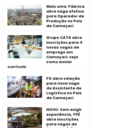
Mais uma: Fábrica
abre vaga efetiva
para Operador de
Produção no Polo
de Camaçari
Grupo CATA abre
inscrições para 4
novas vagas de
emprego em
Camaçari; veja
como enviar
currículo
FG abre seleção
para nova vaga
de Assistente de
Logística no Polo
de Camaçari
NOVO: Sem exigir
experiência, YPÊ
abre inscrições
para vagas de