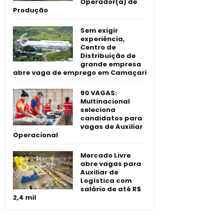
Operador(a) de
Produção
Sem exigir
experiência,
Centro de
Distribuição de
grande empresa
abre vaga de emprego em Camaçari
90 VAGAS:
Multinacional
seleciona
candidatos para
vagas de Auxiliar
Operacional
Mercado Livre
abre vagas para
Auxiliar de
Logística com
salário de até R$
2,4 mil