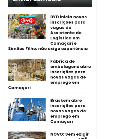
BYD inicia novas
inscrições para
vagas de
Assistente de
Logística em
Camaçari e
Simões Filho; não exige experiência
Fábrica de
embalagens abre
inscrições para
novas vagas de
emprego em
Camaçari
Braskem abre
inscrições para
novas vagas de
emprego em
Camaçari
NOVO: Sem exigir