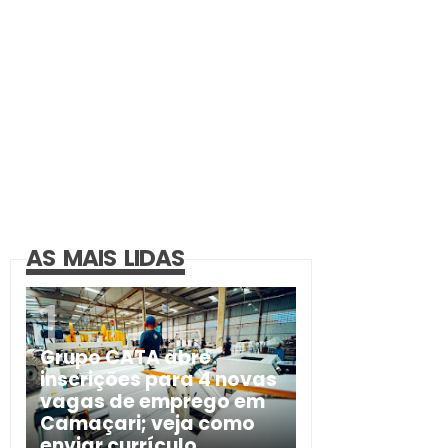
AS MAIS LIDAS
Grupo CATA abre
inscrições para 4 novas
vagas de emprego em
Camaçari; veja como
enviar currículo