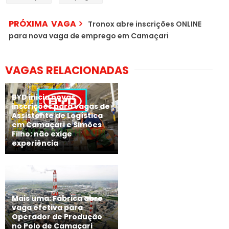
PRÓXIMA VAGA
Tronox abre inscrições ONLINE
para nova vaga de emprego em Camaçari
VAGAS RELACIONADAS
BYD inicia novas
inscrições para vagas de
Assistente de Logística
em Camaçari e Simões
Filho; não exige
experiência
Mais uma: Fábrica abre
vaga efetiva para
Operador de Produção
no Polo de Camaçari