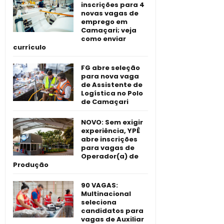
inscrições para 4
novas vagas de
emprego em
Camaçari; veja
como enviar
currículo
FG abre seleção
para nova vaga
de Assistente de
Logística no Polo
de Camaçari
NOVO: Sem exigir
experiência, YPÊ
abre inscrições
para vagas de
Operador(a) de
Produção
90 VAGAS:
Multinacional
seleciona
candidatos para
vagas de Auxiliar