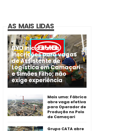
AS MAIS LIDAS
BYD inicia novas
inscrições para vagas
de Assistente de
Logística em Camaçari
e Simões Filho; não
exige experiência
Mais uma: Fábrica
abre vaga efetiva
para Operador de
Produção no Polo
de Camaçari
Grupo CATA abre