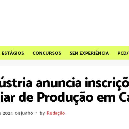
ESTÁGIOS
CONCURSOS
SEM EXPERIÊNCIA
PCD/
stria anuncia inscriç
liar de Produção em C
e 2024
03 junho
by
Redação
/