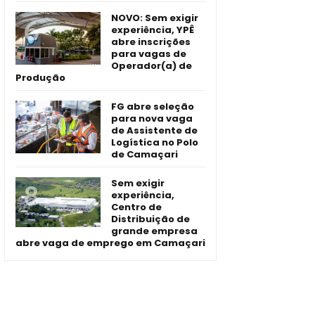
NOVO: Sem exigir
experiência, YPÊ
abre inscrições
para vagas de
Operador(a) de
Produção
FG abre seleção
para nova vaga
de Assistente de
Logística no Polo
de Camaçari
Sem exigir
experiência,
Centro de
Distribuição de
grande empresa
abre vaga de emprego em Camaçari