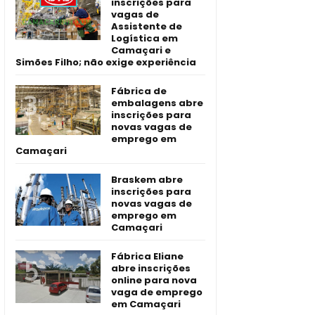
inscrições para
vagas de
Assistente de
Logística em
Camaçari e
Simões Filho; não exige experiência
Fábrica de
embalagens abre
inscrições para
novas vagas de
emprego em
Camaçari
Braskem abre
inscrições para
novas vagas de
emprego em
Camaçari
Fábrica Eliane
abre inscrições
online para nova
vaga de emprego
em Camaçari