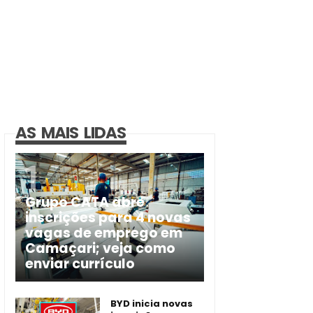
AS MAIS LIDAS
Grupo CATA abre
inscrições para 4 novas
vagas de emprego em
Camaçari; veja como
enviar currículo
BYD inicia novas