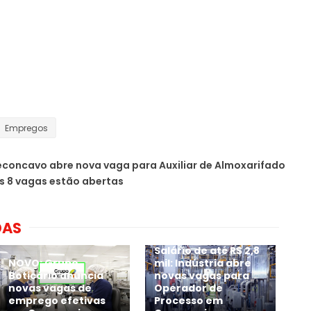
Empregos
concavo abre nova vaga para Auxiliar de Almoxarifado
s 8 vagas estão abertas
DAS
Salário de até R$ 2,8
NOVO: Grupo
mil: Indústria abre
Boticário anuncia
novas vagas para
novas vagas de
Operador de
emprego efetivas
Processo em