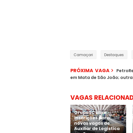
Camaçari
Destaques
PRÓXIMA VAGA
PetroRe
em Mata de São João; outra
VAGAS RELACIONA
GrupoSC abre
inscrições para
novas vagas de
Auxiliar de Logística