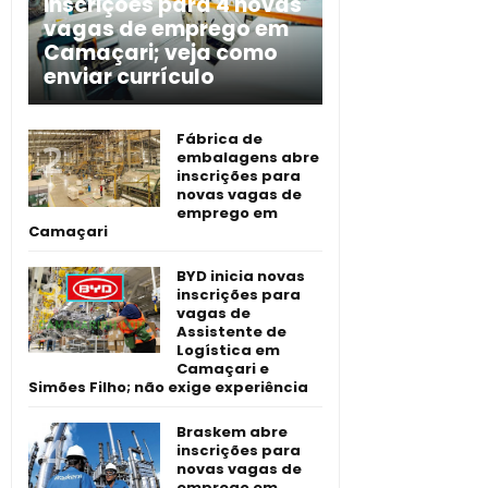
inscrições para 4 novas
vagas de emprego em
Camaçari; veja como
enviar currículo
Fábrica de
embalagens abre
inscrições para
novas vagas de
emprego em
Camaçari
BYD inicia novas
inscrições para
vagas de
Assistente de
Logística em
Camaçari e
Simões Filho; não exige experiência
Braskem abre
inscrições para
novas vagas de
emprego em