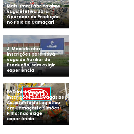
Mais uma: Fábrica abre
vaga efetiva para
Operador de Produção
no Polo de Camaçari
J. Macêdo abre
inscrições para nova
vaga de Auxiliar de
Produção, sem exigir
experiência
BYD inicia novas
inscrições para vagas de
Assistente de Logística
em Camaçari e Simões
Filho; não exige
experiência