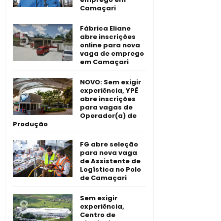
Camaçari
Fábrica Eliane
abre inscrições
online para nova
vaga de emprego
em Camaçari
NOVO: Sem exigir
experiência, YPÊ
abre inscrições
para vagas de
Operador(a) de
Produção
FG abre seleção
para nova vaga
de Assistente de
Logística no Polo
de Camaçari
Sem exigir
experiência,
Centro de