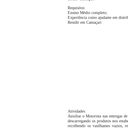
Requisitos:
Ensino Médio completo;
Experiência como ajudante em distrib
Residir em Camaçari
Atividades:
Auxiliar o Motorista nas entregas d
descarregando os produtos nos estabe
recolhendo os vasilhames vazios, r