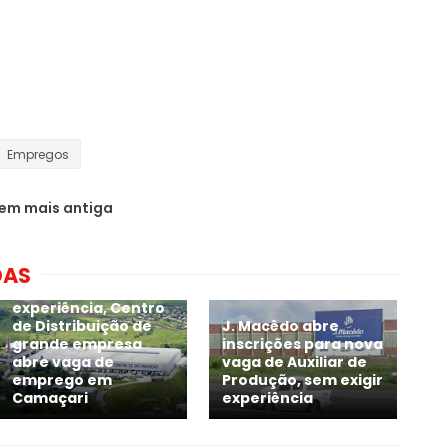
Empregos
em mais antiga
DAS
Sem exigir
experiência, Centro
de Distribuição de
J. Macêdo abre
grande empresa
inscrições para nova
abre vaga de
vaga de Auxiliar de
emprego em
Produção, sem exigir
Camaçari
experiência