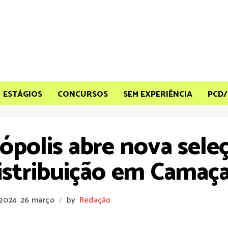
ESTÁGIOS
CONCURSOS
SEM EXPERIÊNCIA
PCD/
rópolis abre nova sele
istribuição em Camaça
 2024
26 março
by
Redação
/