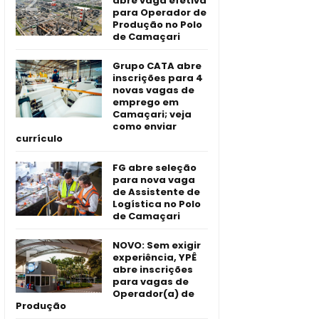
abre vaga efetiva
para Operador de
Produção no Polo
de Camaçari
Grupo CATA abre
inscrições para 4
novas vagas de
emprego em
Camaçari; veja
como enviar
currículo
FG abre seleção
para nova vaga
de Assistente de
Logística no Polo
de Camaçari
NOVO: Sem exigir
experiência, YPÊ
abre inscrições
para vagas de
Operador(a) de
Produção