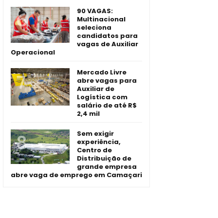
90 VAGAS:
Multinacional
seleciona
candidatos para
vagas de Auxiliar
Operacional
Mercado Livre
abre vagas para
Auxiliar de
Logística com
salário de até R$
2,4 mil
Sem exigir
experiência,
Centro de
Distribuição de
grande empresa
abre vaga de emprego em Camaçari