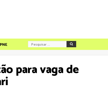
PNE
ção para vaga de
ri