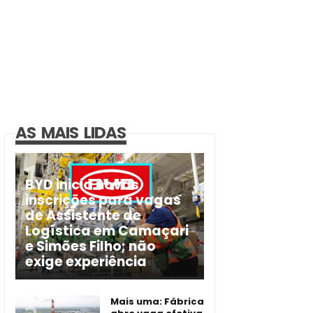
AS MAIS LIDAS
BYD inicia novas
inscrições para vagas
de Assistente de
Logística em Camaçari
e Simões Filho; não
exige experiência
Mais uma: Fábrica