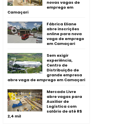
novas vagas de
emprego em
Camaçari
Fábrica Eliane
abre inscrições
online para nova
vaga de emprego
em Camaçari
Sem exigir
experiência,
Centro de
Distribuição de
grande empresa
abre vaga de emprego em Camaçari
Mercado Livre
abre vagas para
Auxiliar de
Logística com
salário de até R$
2,4 mil