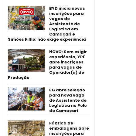
BYD inicia novas
inscrições para
vagas de
Assistente de
Logística em
Camaçari e
Simões Filho; não exige experiência
NOVO: Sem exigir
experiência, YPÊ
abre inscrições
para vagas de
Operador(a) de
Produção
FG abre seleção
para nova vaga
de Assistente de
Logística no Polo
de Camaçari
Fábrica de
embalagens abre
inscrições para