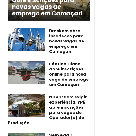
abre inscrições para
novas vagas de
emprego em Camaçari
Braskem abre
inscrições para
novas vagas de
emprego em
Camaçari
Fábrica Eliane
abre inscrições
online para nova
vaga de emprego
em Camaçari
NOVO: Sem exigir
experiência, YPÊ
abre inscrições
para vagas de
Operador(a) de
Produção
Sem exigir