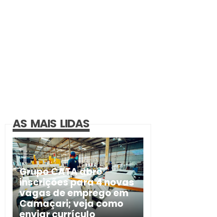
AS MAIS LIDAS
Grupo CATA abre
inscrições para 4 novas
vagas de emprego em
Camaçari; veja como
enviar currículo