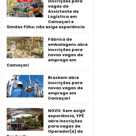
inscrições para
vagas de
Assistente de
Logística em
Camaçari e
Simões Filho; não exige experiência
Fábrica de
embalagens abre
inscrições para
novas vagas de
emprego em
Camaçari
Braskem abre
inscrições para
novas vagas de
emprego em
Camaçari
NOVO: Sem exigir
experiência, YPÊ
abre inscrições
para vagas de
Operador(a) de