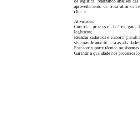
de logística, realizando análises da
aproveitamento da frota afim de r
cliente.
Atividades:
Controlar processos da área, garant
logísticos;
Realizar cadastros e elaborar planil
sistemas de auxilio para as atividades
Fornecer suporte técnico no sistemas
Garantir a qualidade nos processos l