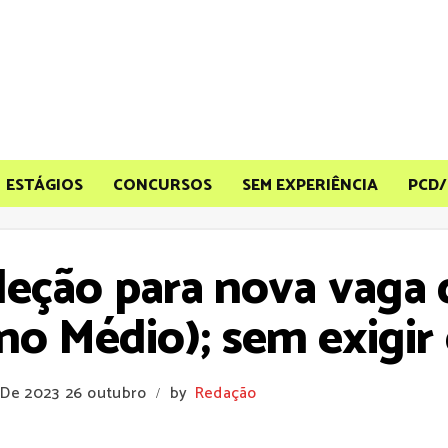
ESTÁGIOS
CONCURSOS
SEM EXPERIÊNCIA
PCD/
leção para nova vaga 
ino Médio); sem exigir
 De 2023
26 outubro
by
Redação
/