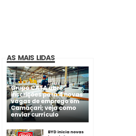
AS MAIS LIDAS
Grupo CATA abre
inscrições para 4 novas
vagas de emprego em
Camaçari; veja como
enviar currículo
BYD inicia novas