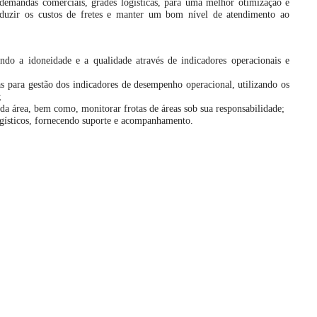
s demandas comerciais, grades logísticas, para uma melhor otimização e
eduzir os custos de fretes e manter um bom nível de atendimento ao
indo a idoneidade e a qualidade através de indicadores operacionais e
has para gestão dos indicadores de desempenho operacional, utilizando os
;
 da área, bem como, monitorar frotas de áreas sob sua responsabilidade;
ogísticos, fornecendo suporte e acompanhamento.