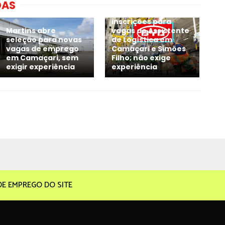
DAS
BYD inicia novas
inscrições para
Martins abre
vagas de Assistente
seleção para novas
de Logística em
vagas de emprego
Camaçari e Simões
em Camaçari, sem
Filho; não exige
exigir experiência
experiência
DE EMPREGO DO SITE