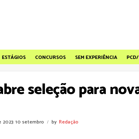
ESTÁGIOS
CONCURSOS
SEM EXPERIÊNCIA
PCD/
abre seleção para no
e 2023
10 setembro
by
Redação
/