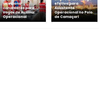
seleciona
efetiva para
candidatos para
Assistente
vagas de Auxiliar
Operacional no Polo
Operacional
de Camaçari