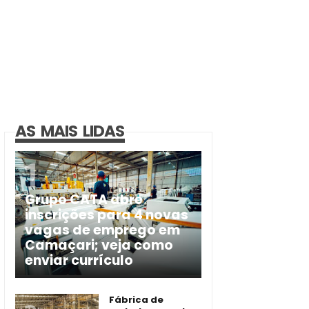
AS MAIS LIDAS
Grupo CATA abre
inscrições para 4 novas
vagas de emprego em
Camaçari; veja como
enviar currículo
Fábrica de