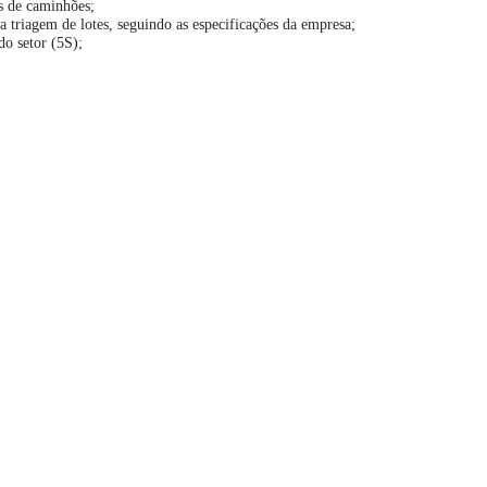
is de caminhões;
a triagem de lotes, seguindo as especificações da empresa;
o setor (5S);