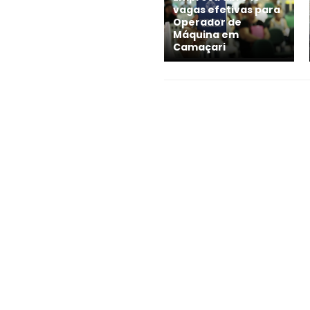
vagas efetivas para
Operador de
Máquina em
Camaçari