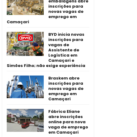
embalagens abre
inscrições para
novas vagas de
emprego em
Camaçari
BYD inicia novas
inscrições para
vagas de
Assistente de
Logística em
Camaçari e
Simões Filho; não exige experiência
Braskem abre
inscrições para
novas vagas de
emprego em
Camaçari
Fábrica Eliane
abre inscrições
online para nova
vaga de emprego
em Camaçari