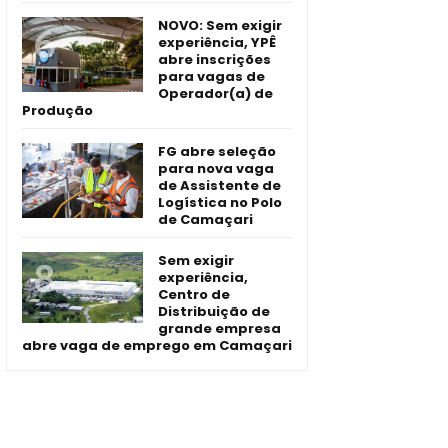
NOVO: Sem exigir
experiência, YPÊ
abre inscrições
para vagas de
Operador(a) de
Produção
FG abre seleção
para nova vaga
de Assistente de
Logística no Polo
de Camaçari
Sem exigir
experiência,
Centro de
Distribuição de
grande empresa
abre vaga de emprego em Camaçari