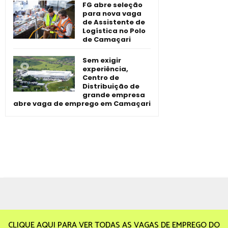
FG abre seleção
para nova vaga
de Assistente de
Logística no Polo
de Camaçari
Sem exigir
experiência,
Centro de
Distribuição de
grande empresa
abre vaga de emprego em Camaçari
CLIQUE AQUI PARA VER TODAS AS VAGAS DE EMPREGO DO