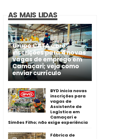
AS MAIS LIDAS
Grupo CATA abre
inscrições para 4 novas
vagas de emprego em
Camaçari; veja como
enviar currículo
BYD inicia novas
inscrições para
vagas de
Assistente de
Logística em
Camaçari e
Simões Filho; não exige experiência
Fábrica de