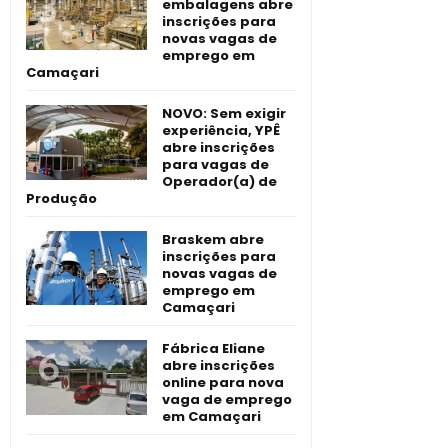
embalagens abre
inscrições para
novas vagas de
emprego em
Camaçari
NOVO: Sem exigir
experiência, YPÊ
abre inscrições
para vagas de
Operador(a) de
Produção
Braskem abre
inscrições para
novas vagas de
emprego em
Camaçari
Fábrica Eliane
abre inscrições
online para nova
vaga de emprego
em Camaçari